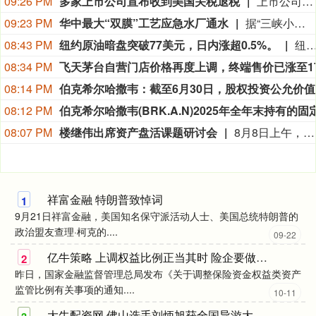
09:26 PM
多家上市公司宣布收到美国关税退税
上市公司公告显示，自7月以来，多家公司宣布已经收到美国关税退税。根据美国最高法院今年2月裁定，《国际紧急经济权力法》不授权总统征收大规模关税。美国国际贸易法院随后下令海关办理相关退款。海关与边境保护局4月20日启动第一阶段退款工作，首批退款于5月11日前后发放。美国海关与边境保护局官员本月4日披露的信息显示，截至7月底，该部门已处理完毕约1000亿美元关税的退款流程并把相关信息提供给财政部用于付款。（中新社）
09:23 PM
华中最大“双膜”工艺应急水厂通水
据“三峡小微”公众号消息，8月8日，由三峡集团所属长江环保集团、武汉市水务集团等共同投资建设的华中地区规模最大的“双膜”工艺应急水厂——武汉梁子湖应急水厂并网通水，标志着武汉市江南区域正式构建起“一江一湖”双水源互为备援、灵活调度的供水新格局，为片区660万市民用水安全提供坚实保障。
08:43 PM
纽约原油暗盘突破77美元，日内涨超0.5%。
纽约原油暗盘突破77美元，日内涨超0.
08:34 PM
08:14 PM
伯克希尔
08:12 PM
08:07 PM
楼继伟出席资产盘活课题研讨会
8月8日上午，全球财富管理论坛在京召开“地方国有存量资产盘活进展、难点与策略”课题研讨会，楼继伟出席会议并做总结发言。楼继伟在发言中表示，盘活国有资产既是近期的当务之急，也是一项长期性的战略任务。当前我国GDP平减指数阶段性承压走低，财政维持紧平衡格局的压力持续攀升；我国税收结构以间接税为主体，税收收入增速显著弱于名义GDP增速，财政内生增收动能受限。叠加土地财政收入大幅收缩，地方隐性债务化解、长期限国债常态化发行带来的利息支出刚性上涨，收支两端压力持续凸显。综合多重现实约束来看，国有存量资产盘活并非短期应急手段，而是一项需要常态化、长效化推进的重点工作。（全球财富管理论坛）
祥富金融 特朗普致悼词
1
9月21日祥富金融，美国知名保守派活动人士、美国总统特朗普的
政治盟友查理·柯克的....
09-22
亿牛策略 上调权益比例正当其时 险企要做真正的“耐心资本”
2
昨日，国家金融监督管理总局发布《关于调整保险资金权益类资产
监管比例有关事项的通知....
10-11
大牛配资网 佛山选手刘炳旭获全国导游大赛“银牌导游员”，创近年来广东代表队最佳成绩