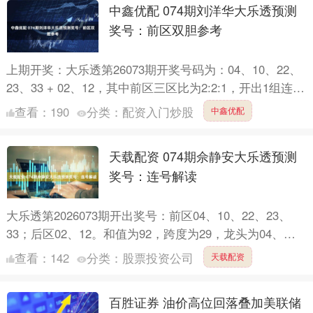
中鑫优配 074期刘洋华大乐透预测
奖号：前区双胆参考
上期开奖：大乐透第26073期开奖号码为：04、10、22、
23、33 + 02、12，其中前区三区比为2:2:1，开出1组连号
22,23，无重号，后区号码02....
查看：
190
分类：
配资入门炒股
中鑫优配
天载配资 074期佘静安大乐透预测
奖号：连号解读
大乐透第2026073期开出奖号：前区04、10、22、23、
33；后区02、12。和值为92，跨度为29，龙头为04、凤
尾为33。 其中前区三区比2:2:1，....
查看：
142
分类：
股票投资公司
天载配资
百胜证券 油价高位回落叠加美联储