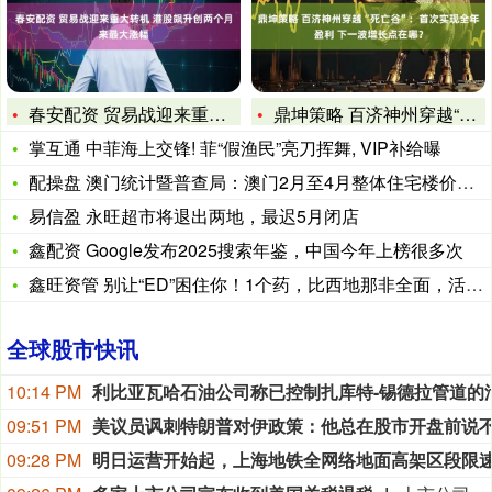
春安配资 贸易战迎来重大转机 港股飙升创两个月来最大涨幅
鼎坤策略 百济神州穿越“死亡谷”：首次实现全年盈利 下一波增
掌互通 中菲海上交锋! 菲“假渔民”亮刀挥舞, VIP补给曝
配操盘 澳门统计暨普查局：澳门2月至4月整体住宅楼价指数为2
易信盈 永旺超市将退出两地，最迟5月闭店
鑫配资 Google发布2025搜索年鉴，中国今年上榜很多次
鑫旺资管 别让“ED”困住你！1个药，比西地那非全面，活血通
全球股市快讯
10:14 PM
09:51 PM
09:28 PM