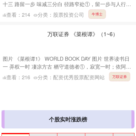
十三 路留一步 味减三分白 径路窄处①，留一步与人行；
滋味浓的，减三分让人尝。此是涉世一极....
查看：
214
分类：
股票投资公司
牛博士
万联证券 《菜根谭》（1~6）
图片 《菜根谭1》 WORLD BOOK DAY 图片 世界读书日
一 弄权一时 凄凉方古 栖守道德者①，寂宽一时；依阿权
势者，凄凉万古。达人观物外之物，思身后....
查看：
216
分类：
配资优秀股票配资网站
万联证券
个股实时涨跌榜