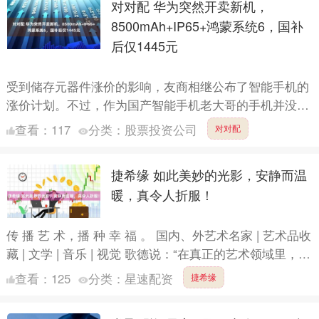
对对配 华为突然开卖新机，
8500mAh+IP65+鸿蒙系统6，国补
后仅1445元
受到储存元器件涨价的影响，友商相继公布了智能手机的
涨价计划。不过，作为国产智能手机老大哥的手机并没有
着急跟上友商涨价的步伐，反而是开始重视起了低价手机
查看：
117
分类：
股票投资公司
对对配
市场的发展....
捷希缘 如此美妙的光影，安静而温
暖，真令人折服！
传 播 艺 术，播 种 幸 福 。 国内、外艺术名家 | 艺术品收
藏 | 文学 | 音乐 | 视觉 歌德说：“在真正的艺术领域里，没
有预备学校，但是有一个最好的....
查看：
125
分类：
星速配资
捷希缘