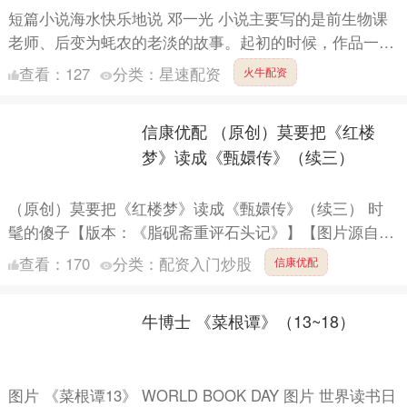
短篇小说海水快乐地说 邓一光 小说主要写的是前生物课
老师、后变为蚝农的老淡的故事。起初的时候，作品一派
宁静，仿佛来自古代的田园小诗，悠闲的日子和绵延的时
查看：
127
分类：
星速配资
火牛配资
光铺满了....
信康优配 （原创）莫要把《红楼
梦》读成《甄嬛传》（续三）
（原创）莫要把《红楼梦》读成《甄嬛传》（续三） 时
髦的傻子【版本：《脂砚斋重评石头记》】【图片源自网
络】 图片 （接前文续二）此时宝钗正巧也在这里。宝玉
查看：
170
分类：
配资入门炒股
信康优配
觉得不好....
牛博士 《菜根谭》（13~18）
图片 《菜根谭13》 WORLD BOOK DAY 图片 世界读书日