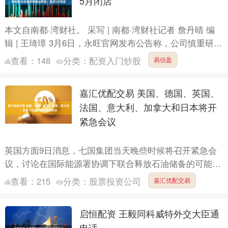
5月闭店
本文自南都·湾财社。 采写 | 南都·湾财社记者 詹丹晴 编
辑 | 王琦璋 3月6日，永旺官网发布公告称，公司慎重研
究，决定2026年3月23日营业结束后，终止....
查看：
148
分类：
配资入门炒股
易信盈
嘉汇优配交易 美国、德国、英国、
法国、意大利、加拿大和日本将开
紧急会议
英国方面9日消息，七国集团当天晚些时候将召开紧急会
议，讨论在国际能源署协调下联合释放石油储备的可能
性，以应对中东局势升级造成油价飙升的问题。 消息人
查看：
215
分类：
股票投资公司
嘉汇优配交易
士称，七国集....
启恒配资 王毅同科威特外交大臣通
电话