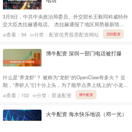
3月9日，中共中央政治局委员、外交部长王毅同科威特外
交大臣杰拉赫通电话。 杰拉赫通报了地区局势最新情
况，表示科威特并非战争当事方，但仍受到战火冲击。包
查看：
94
分类：
配资优秀股票配资网站
启恒配资
括科在内的....
博牛配资 深圳一部门电话被打爆
什么是“养龙虾”？ 被称为“龙虾”的OpenClaw有多火？ 近
期，“养虾人”们十分上头，为了能早点养上线上的“小龙
虾”，在腾讯大厦门口排起了长长的队伍，没有时....
查看：
102
分类：
星速配资
博牛配资
火牛配资 海水快乐地说（邓一光）