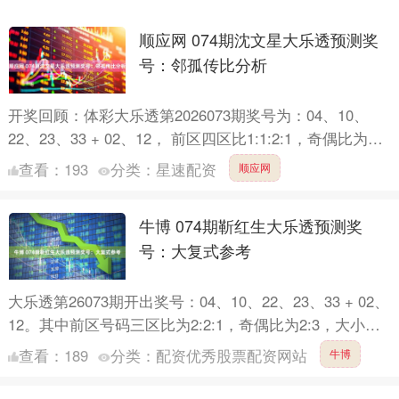
顺应网 074期沈文星大乐透预测奖
号：邻孤传比分析
开奖回顾：体彩大乐透第2026073期奖号为：04、10、
22、23、33 + 02、12， 前区四区比1:1:2:1，奇偶比为
2:3，邻孤传比0:5:0。 大....
查看：
193
分类：
星速配资
顺应网
牛博 074期靳红生大乐透预测奖
号：大复式参考
大乐透第26073期开出奖号：04、10、22、23、33 + 02、
12。其中前区号码三区比为2:2:1，奇偶比为2:3，大小比
为3:2，后区开出偶数+偶数、....
查看：
189
分类：
配资优秀股票配资网站
牛博