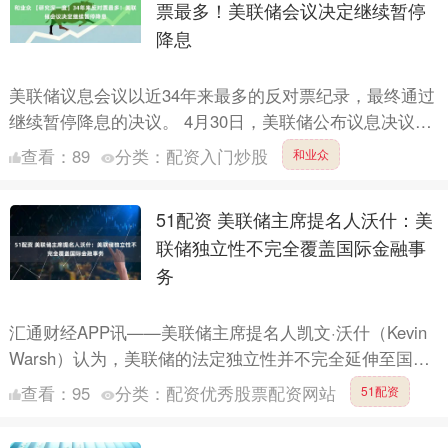
票最多！美联储会议决定继续暂停
降息
美联储议息会议以近34年来最多的反对票纪录，最终通过
继续暂停降息的决议。 4月30日，美联储公布议息决议，
宣布将联邦基金利率目标区间维持在3.50%-3.75%....
查看：
89
分类：
配资入门炒股
和业众
51配资 美联储主席提名人沃什：美
联储独立性不完全覆盖国际金融事
务
汇通财经APP讯——美联储主席提名人凯文·沃什（Kevin
Warsh）认为，美联储的法定独立性并不完全延伸至国际
政策领域。他在周二（4月28日）公布的书面答复....
查看：
95
分类：
配资优秀股票配资网站
51配资