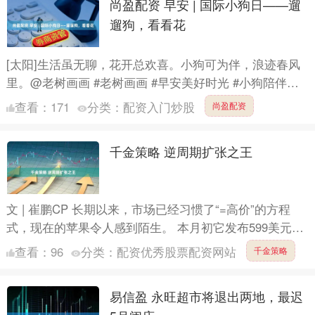
尚盈配资 早安 | 国际小狗日——遛
遛狗，看看花
[太阳]生活虽无聊，花开总欢喜。小狗可为伴，浪迹春风
里。@老树画画 #老树画画 #早安美好时光 #小狗陪伴生
活 #治愈系小动物 #每日正能量 #诗意生活分享 #....
查看：
171
分类：
配资入门炒股
尚盈配资
千金策略 逆周期扩张之王
文 | 崔鹏CP 长期以来，市场已经习惯了“=高价”的方程
式，现在的苹果令人感到陌生。 本月初它发布599美元的
MacBook Neo时，华尔街一片哗然，分析师....
查看：
96
分类：
配资优秀股票配资网站
千金策略
易信盈 永旺超市将退出两地，最迟