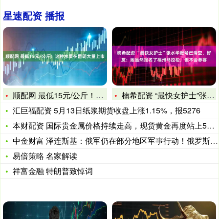
星速配资 播报
顺配网 最低15元/公斤！这种水果在昆明大量上市
楠希配资 “最快女护士”张水华账号已清空，好友：她虽然报名了
汇巨福配资 5月13日纸浆期货收盘上涨1.15%，报5276
本财配资 国际贵金属价格持续走高，现货黄金再度站上5000美
中金财富 泽连斯基：俄军仍在部分地区军事行动！俄罗斯：停火期
易倍策略 名家解读
祥富金融 特朗普致悼词