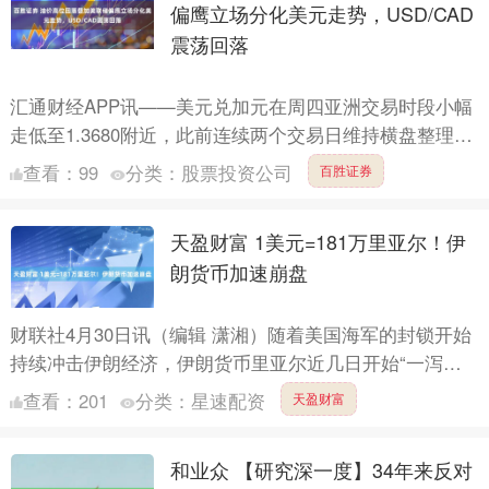
偏鹰立场分化美元走势，USD/CAD
震荡回落
汇通财经APP讯——美元兑加元在周四亚洲交易时段小幅
走低至1.3680附近，此前连续两个交易日维持横盘整理。
尽管美元短线出现回调，但整体跌幅有限，主要受到原油
查看：
99
分类：
股票投资公司
百胜证券
价....
天盈财富 1美元=181万里亚尔！伊
朗货币加速崩盘
财联社4月30日讯（编辑 潇湘）随着美国海军的封锁开始
持续冲击伊朗经济，伊朗货币里亚尔近几日开始“一泻千
里”…… 据国内权威媒体引述伊朗学生通讯社29日报道，
查看：
201
分类：
星速配资
天盈财富
伊....
和业众 【研究深一度】34年来反对